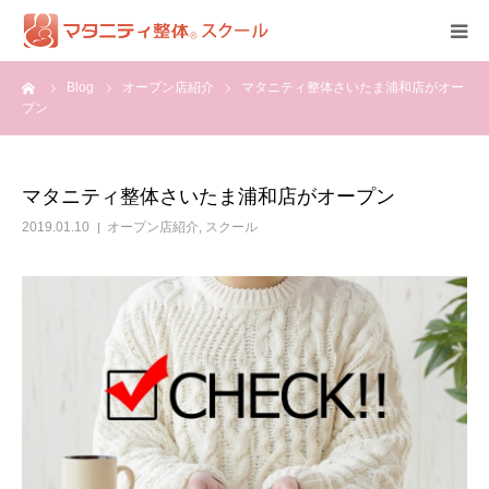
ーム
Blog
オープン店紹介
マタニティ整体さいたま浦和店がオー
HOME
プン
資格
マタニティ整体さいたま浦和店がオープン
受講詳細
2019.01.10
オープン店紹介
,
スクール
体験談
全国認定校一覧
開業ツール
受講申込