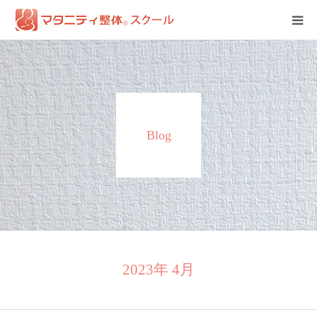
HOME
資格
Blog
受講詳細
体験談
全国認定校一覧
開業ツール
2023年 4月
受講申込