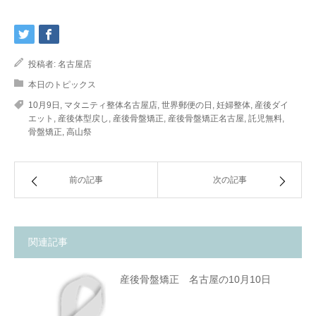
投稿者:
名古屋店
本日のトピックス
10月9日
,
マタニティ整体名古屋店
,
世界郵便の日
,
妊婦整体
,
産後ダイ
エット
,
産後体型戻し
,
産後骨盤矯正
,
産後骨盤矯正名古屋
,
託児無料
,
骨盤矯正
,
高山祭
前の記事
次の記事
関連記事
産後骨盤矯正 名古屋の10月10日