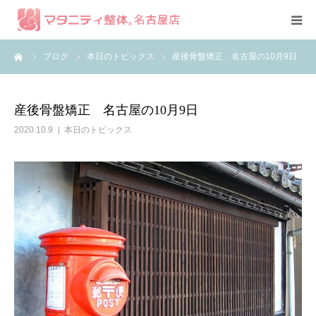
ーム
ブログ
本日のトピックス
産後骨盤矯正 名古屋の10月9日
コース紹介
症例
産後骨盤矯正 名古屋の10月9日
2020.10.9
本日のトピックス
スタッフ