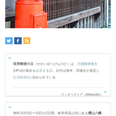
世界郵便の日
（せかいゆうびんのひ）は、
万国郵便連合
(UPU)の発足を
記念する日
。日付は毎年、同連合が発足し
た
10月9日
に定められている
ウィキペディア（Wikipedia）
例年10月9日〜10日の2日間、岐阜県高山市にある
櫻山八幡