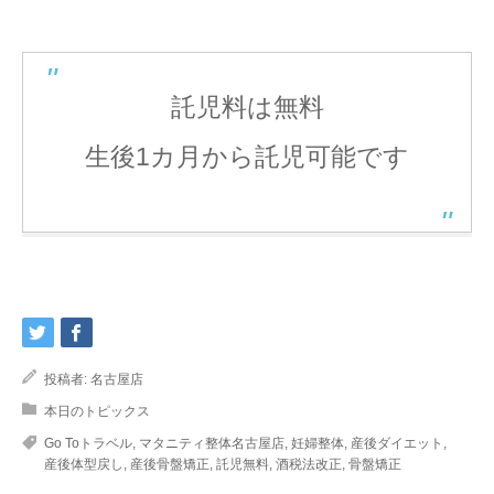
託児料は無料
生後1カ月から託児可能です
投稿者:
名古屋店
本日のトピックス
Go Toトラベル
,
マタニティ整体名古屋店
,
妊婦整体
,
産後ダイエット
,
産後体型戻し
,
産後骨盤矯正
,
託児無料
,
酒税法改正
,
骨盤矯正