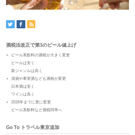
酒税法改正で第3のビール値上げ
ビール系飲料
の
酒税
が
大きく変更
ビールは安く
新ジャンルは高く
清酒
や
果実酒
なども
酒税
が
変更
日本酒は安く
ワインは高く
2026年
までに
更に変更
ビール系飲料など酒税同率へ
Go To トラベル東京追加