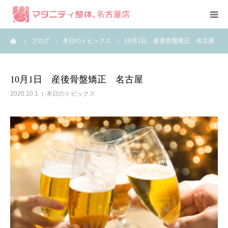
ーム
ブログ
本日のトピックス
10月1日 産後骨盤矯正 名古屋
コース紹介
症例
10月1日 産後骨盤矯正 名古屋
2020.10.1
本日のトピックス
スタッフ