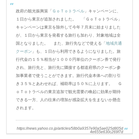
政府の観光振興策「
ＧｏＴｏトラベル
」キャンペーンに、
１日から東京が追加されました。 「ＧｏＴｏトラベル」
キャンペーンは東京を除外して今年７月末に始まりました
が、１日から東京を発着する旅行も加わり、対象地域は全
国となりました。 また、旅行先などで使える「
地域共通
クーポン
」も、１日から利用できるようになりました。旅
行代金の１５％相当が１０００円単位のクーポン券で発行
され、旅行先と、旅行先に隣接する都道府県のクーポン参
加事業者で使うことができます。旅行代金本体への割り引
き３５％とあわせれば、補助率は５０％に上ります。 Ｇ
ｏＴｏトラベルの東京追加で観光需要の喚起に効果が期待
できる一方、人の往来の増加が感染拡大を生まないか懸念
されます。
https://news.yahoo.co.jp/articles/58b0a9357e90a5ae025d805d
4e655e630c269f7d