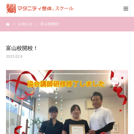
ーム
お知らせ
富山校開校！
HOME
資格
富山校開校！
2023.02.8
受講詳細
体験談
全国認定校一覧
開業ツール
受講申込