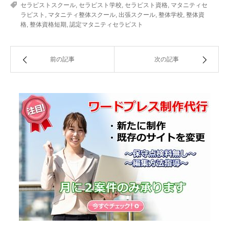
セラピストスクール
,
セラピスト学校
,
セラピスト資格
,
マタニティセ
ラピスト
,
マタニティ整体スクール
,
出張スクール
,
整体学校
,
整体資
格
,
整体資格短期
,
認定マタニティセラピスト
前の記事
次の記事