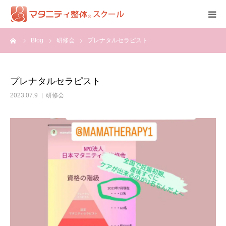
ーム
Blog
研修会
プレナタルセラピスト
HOME
資格
プレナタルセラピスト
2023.07.9
研修会
受講詳細
体験談
全国認定校一覧
開業ツール
受講申込