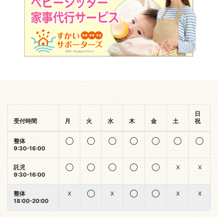
日
受付時間
月
火
水
木
金
土
祝
整体
◯
◯
◯
◯
◯
◯
◯
9:30-16:00
託児
◯
◯
◯
◯
◯
X
X
9:30-16:00
整体
X
◯
X
◯
◯
X
X
18:00-20:00