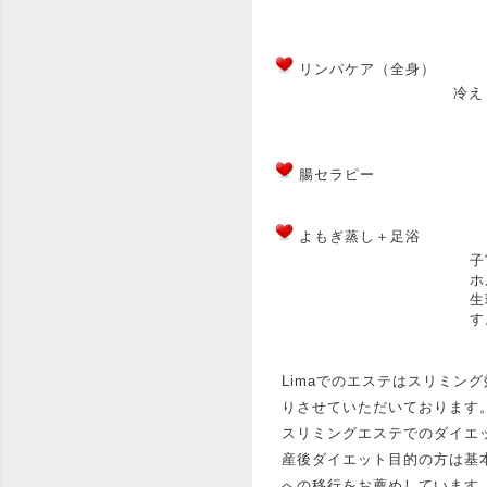
リンパケア（全身）
冷え
腸セラピー
よもぎ蒸し＋足浴
子
ホ
生
す
Limaでのエステはスリミン
りさせていただいております
スリミングエステでのダイエ
産後ダイエット目的の方は基
への移行をお薦めしています