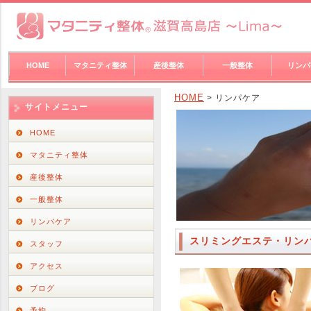
HOME
マタニティ整体
産後整体
一般整体
リンパ
HOME
> リンパケア
サイトメニュー
HOME
マタニティ整体
産後整体
一般整体
リンパケア
スリミングエステ・リン
スタッフ
アクセス
ブログ
予約