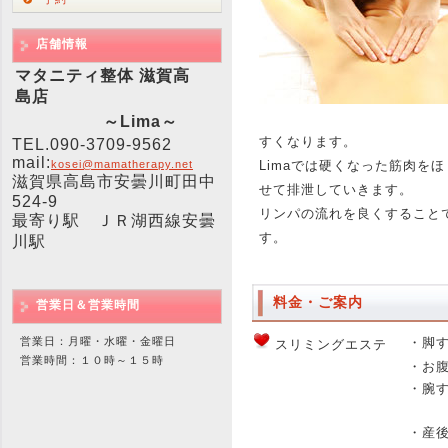
店舗情報
マタニティ整体 滋賀高
島店
～Lima～
すくなります。
TEL.090-3709-9562
mail:
kosei@mamatherapy.net
Limaでは硬くなった筋肉を
滋賀県高島市安曇川町田中
せて排泄していきます。
524-9
リンパの流れを良くすること
最寄り駅 ＪＲ湖西線安曇
す。
川駅
料金・ご案内
営業日＆営業時間
営業日：月曜・水曜・金曜日
・脚
スリミングエステ
営業時間：１０時～１５時
・お
・腕
・産