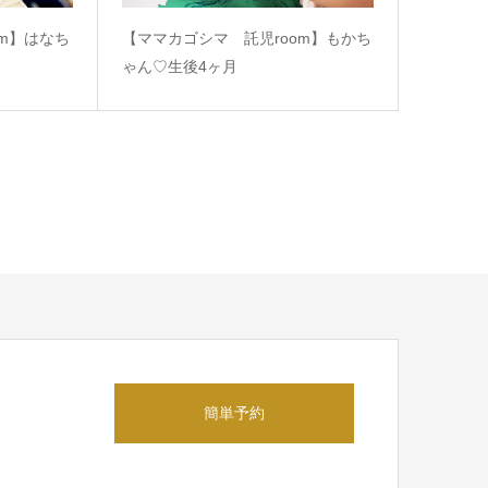
om】はなち
【ママカゴシマ 託児room】もかち
ゃん♡生後4ヶ月
簡単予約