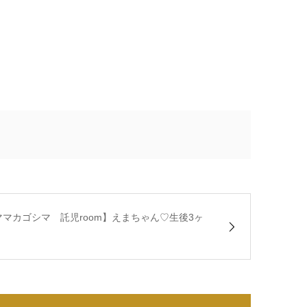
ママカゴシマ 託児room】えまちゃん♡生後3ヶ