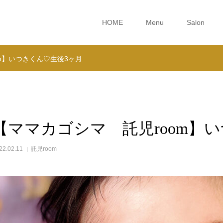
HOME
Menu
Salon
m】いつきくん♡生後3ヶ月
【ママカゴシマ 託児room】
22.02.11
託児room