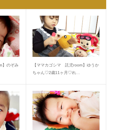
om】のぞみ
【ママカゴシマ 託児room】ゆうか
ちゃん♡2歳11ヶ月♡れ…