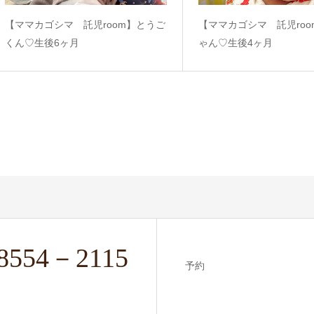
【ママカゴシマ 託児room】とうご
【ママカゴシマ 託児ro
くん♡生後6ヶ月
ゃん♡生後4ヶ月
8554－2115
予約