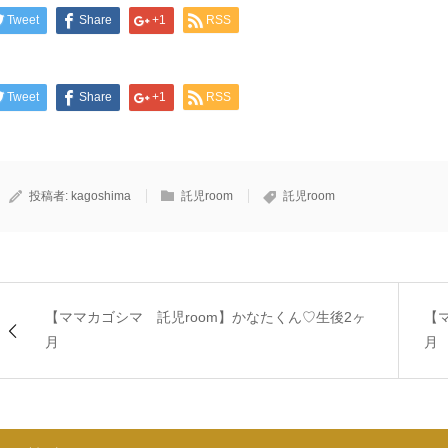
Tweet
Share
+1
RSS
Tweet
Share
+1
RSS
投稿者:
kagoshima
託児room
託児room
【ママカゴシマ 託児room】かなたくん♡生後2ヶ
【
月
月