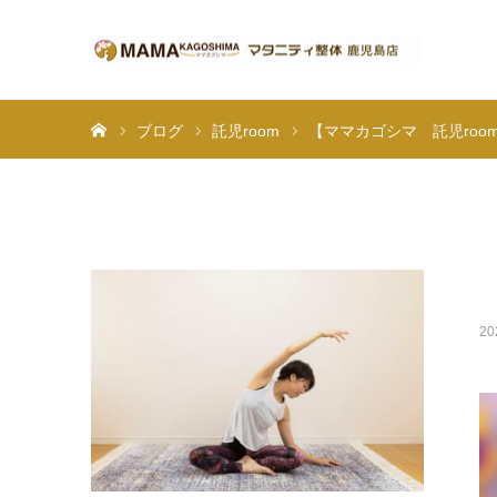
ホーム
ブログ
託児room
【ママカゴシマ 託児roo
20