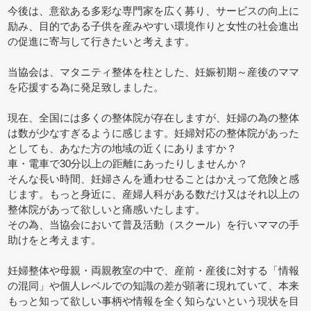
今後は、意欲ある多彩な専門家を広く募り、サービスの向上に
励み、目的である子供を産みやすい環境作りと女性の社会進出
の促進に寄与して行きたいと考えます。
当協会は、マタニティ整体を柱とした、妊娠初期～産後のママ
を応援する為に発足致しました。
現在、全国には多くの整体院が存在しますが、妊婦の為の整体
は数が少なすぎるように感じます。妊婦対応の整体院があった
としても、あなた方の地域の近くにありますか？
車・電車で30分以上の距離にあったりしませんか？
そんな長い時間、妊婦さんを通わせることはかえって危険と感
じます。もっと身近に、産婦人科がある数だけ又はそれ以上の
整体院があって欲しいと痛感いたします。
その為、当協会において普及活動（スクール）を行いママの手
助けをと考えます。
妊婦整体や母親・両親教室の中で、産前・産後に対する「情報
の混同」や個人レベルでの知識の差が顕著に現れていて、本来
もっと知って欲しい事柄や情報を全く知らないという現状を目