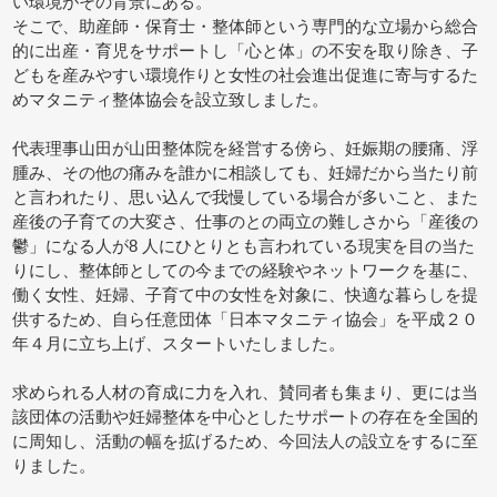
い環境がその背景にある。
そこで、助産師・保育士・整体師という専門的な立場から総合
的に出産・育児をサポートし「心と体」の不安を取り除き、子
どもを産みやすい環境作りと女性の社会進出促進に寄与するた
めマタニティ整体協会を設立致しました。
代表理事山田が山田整体院を経営する傍ら、妊娠期の腰痛、浮
腫み、その他の痛みを誰かに相談しても、妊婦だから当たり前
と言われたり、思い込んで我慢している場合が多いこと、また
産後の子育ての大変さ、仕事のとの両立の難しさから「産後の
鬱」になる人が8 人にひとりとも言われている現実を目の当た
りにし、整体師としての今までの経験やネットワークを基に、
働く女性、妊婦、子育て中の女性を対象に、快適な暮らしを提
供するため、自ら任意団体「日本マタニティ協会」を平成２０
年４月に立ち上げ、スタートいたしました。
求められる人材の育成に力を入れ、賛同者も集まり、更には当
該団体の活動や妊婦整体を中心としたサポートの存在を全国的
に周知し、活動の幅を拡げるため、今回法人の設立をするに至
りました。